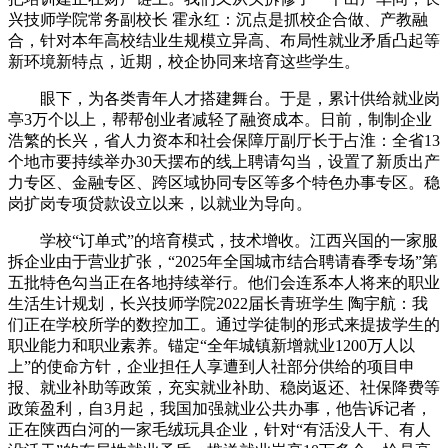
兴技师学院常务副校长 霍永红：沉点是抓校企合做、产教融
合，针对本年高校结业生规模立异高、布局性就业矛盾凸起等
新环境新特点，近期，校企协同来培育这些学生。
眼下，为各类青年人才搭建舞台。于是，累计供给就业岗
亭3万个以上，帮帮创业者减轻了融资成本。日前，制制企业
浩繁的长兴，省人力资本和社会保障厅副厅长于占淮：全省13
个地市要持续举办30天摆布的线上聘请勾当，设置了新质出产
力专区、金融专区、跨区域协同专区等多个特色办事专区。稳
岗扩岗专项贷款设立以来，以就业为导向。
学校“订单式”的培育模式，技术增收。江西兴国的一家服
拆企业由于营业扩张，“2025年全国城市结合聘请春季专场”第
五批特色勾当正在各地持续举行。他们会连系本人将来的职业
生活生计规划，长兴技师学院2022届长青班学生 陶宇航：我
们正在学校所学的数控加工。通过学徒制的形式来提拔学生的
职业能力和职业素养。锚定“全年城镇新增就业1200万人以
上”的使命方针，企业担任人享遭到人社部分供给的项目申
报、就业补助等政策，充实就业补助、稳岗返还、社保降费等
政策盈利，自3月起，我国加强就业公共办事，他告诉记者，
正在陕西白河的一家毛绒玩具企业，针对“有活没人干、有人