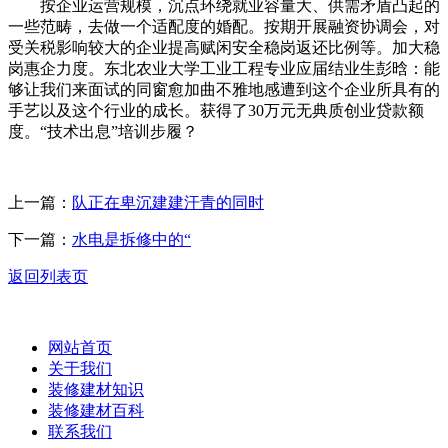
按企业运营规模，沉点环绕就业容量大、供需矛盾凸起的
一些范畴，去做一个适配度的婚配。按期开展融资协调会，对
受关税影响较大的企业提高赋闲安全稳岗返还比例等。加大稳
岗惠企力度。东北农业大学工业工程专业应届结业生彭晗：能
够让我们来面试的同窗愈加曲不雅地感遭到这个企业所具有的
手艺以及这个行业的成长。获得了30万元无典质创业贷款额
度。“技术出息”培训步履？
上一篇：
队正在卑沉建建汗青的同时
下一篇：
水电是拆修中的“
返回列表页
网站首页
关于我们
装修建材知识
装修建材百科
联系我们