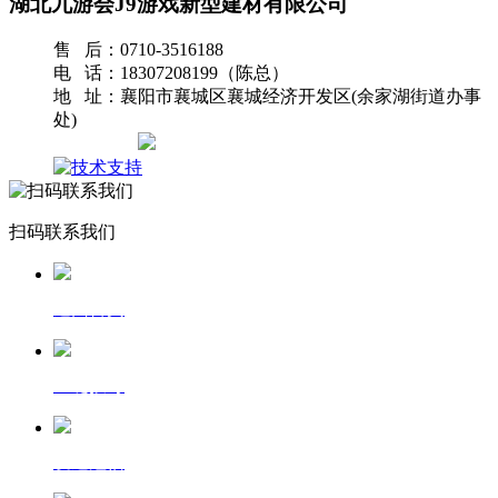
湖北九游会J9游戏新型建材有限公司
售 后：0710-3516188
电 话：18307208199（陈总）
地 址：襄阳市襄城区襄城经济开发区(余家湖街道办事
处)
网站地图
扫码联系我们
返回首页
一键拨号
发送短信