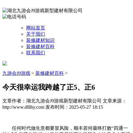
网站首页
关于我们
装修建材知识
装修建材百科
联系我们
九游会J9游戏
>
装修建材百科
>
今天很幸运我跨越了正5、正6
文章作者：湖北九游会J9游戏新型建材有限公司
文章来源：
http://www.dlllhy.com
发布时间：2025-05-27 18:15
任何时代做生意都要冒风险，顺丰若何最终打败“四通一