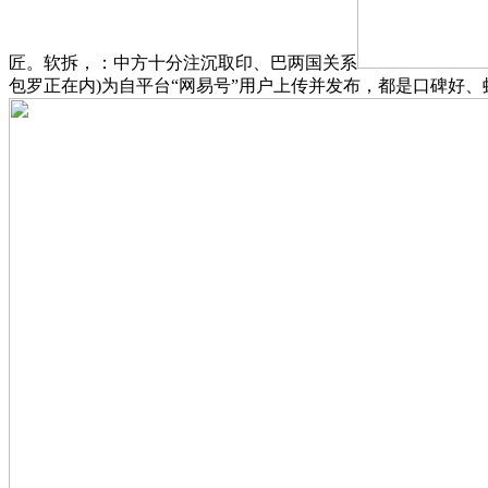
匠。软拆，：中方十分注沉取印、巴两国关系
包罗正在内)为自平台“网易号”用户上传并发布，都是口碑好