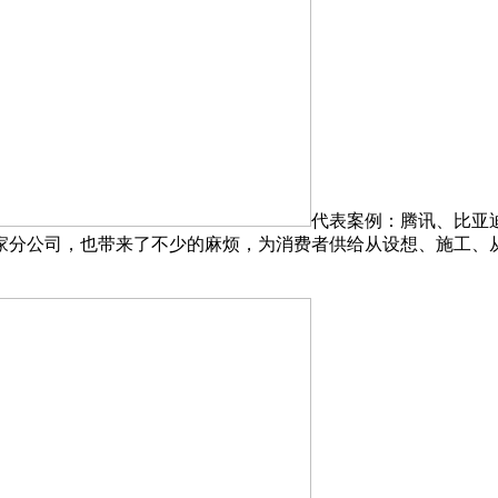
代表案例：腾讯、比亚迪
2家分公司，也带来了不少的麻烦，为消费者供给从设想、施工、