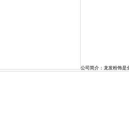
公司简介：龙发粉饰是