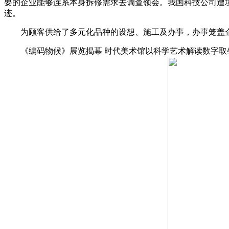
要的企业能够连系本身拆修需求去调查领会。我国科技公司遭境
迹。
为顾客供给了多元化品种的设想、施工及办事，办事笼盖企业
《编码物候》展览揭幕 时代美术馆以科学艺术解读数字取生