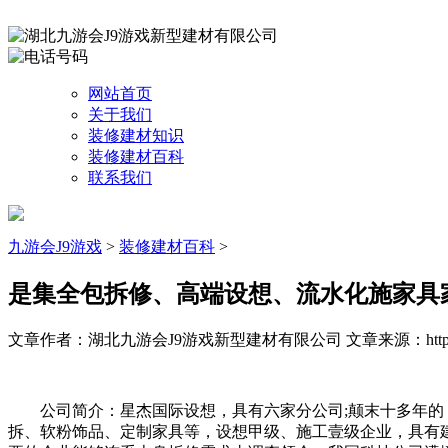
网站首页
关于我们
装修建材知识
装修建材百科
联系我们
九游会J9游戏
>
装修建材百科
>
是集全包拆修、高端设想、流水化施家具
文章作者：湖北九游会J9游戏新型建材有限公司
文章来源：http:/
公司简介：星杰国际设想，具有六家分公司;颠末十多年的，
拆、软粉饰品、定制家具等，设想甲级、施工壹级企业，具有建建拆