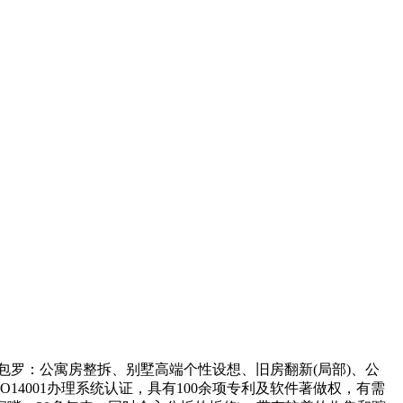
罗：公寓房整拆、别墅高端个性设想、旧房翻新(局部)、公
14001办理系统认证，具有100余项专利及软件著做权，有需