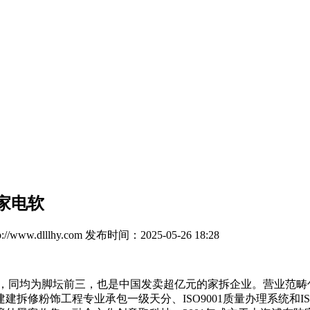
家电软
/www.dlllhy.com
发布时间：2025-05-26 18:28
同均为脚坛前三，也是中国发卖超亿元的家拆企业。营业范畴包
修粉饰工程专业承包一级天分、ISO9001质量办理系统和ISO