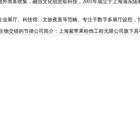
外黑客收集，融合文化创意取科技，2001年成立于上海浦东陆
展厅、科技馆、文旅夜逛等范畴。专注于数字多展厅设想，凭
物交错的节律公司简介：上海紫苹果粉饰工程无限公司旗下具有