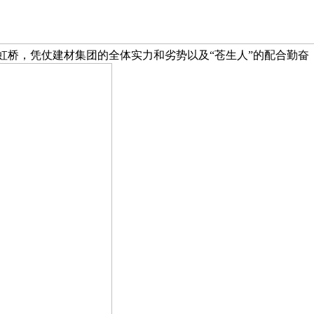
、虹桥，凭仗建材集团的全体实力和劣势以及“苍生人”的配合勤