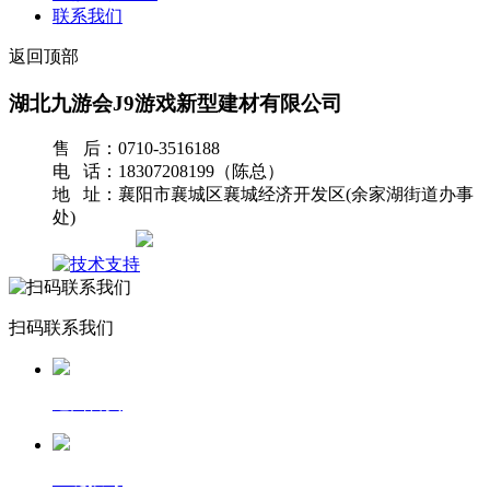
联系我们
返回顶部
湖北九游会J9游戏新型建材有限公司
售 后：0710-3516188
电 话：18307208199（陈总）
地 址：襄阳市襄城区襄城经济开发区(余家湖街道办事
处)
网站地图
扫码联系我们
返回首页
一键拨号