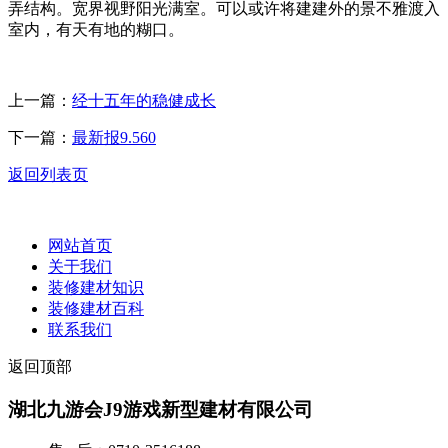
弄结构。宽界视野阳光满室。可以或许将建建外的景不雅渡入
室内，有天有地的糊口。
上一篇：
经十五年的稳健成长
下一篇：
最新报9.560
返回列表页
网站首页
关于我们
装修建材知识
装修建材百科
联系我们
返回顶部
湖北九游会J9游戏新型建材有限公司