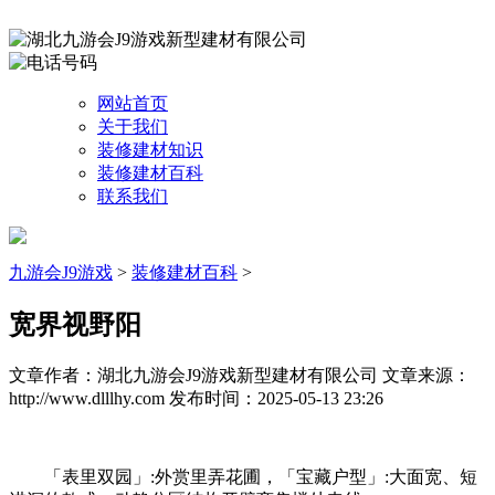
网站首页
关于我们
装修建材知识
装修建材百科
联系我们
九游会J9游戏
>
装修建材百科
>
宽界视野阳
文章作者：湖北九游会J9游戏新型建材有限公司
文章来源：
http://www.dlllhy.com
发布时间：2025-05-13 23:26
「表里双园」:外赏里弄花圃，「宝藏户型」:大面宽、短